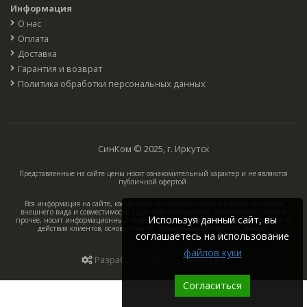
Информация
О нас
Оплата
Доставка
Гарантия и возврат
Политика обработки персональных данных
СинКом © 2025, г. Иркутск
Представленные на сайте цены носят ознакомительный характер и не являются
публичной офертой.
Вся информация на сайте, касающаяся технических характеристик, описания
внешнего вида и совместимости с другими продуктами, изображение товара и
Используя данный сайт, вы
прочее, носит информационный характер, компания не несёт ответственности за
действия клиентов, основанные на приведённых в каталоге данных.
соглашаетесь на использование
файлов куки
Разработка сайта — Вангер.рф
Согласиться