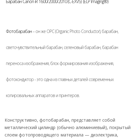
Барабан Canon iR 1600/2000/2010 (C-EXV5) (ELP Imaging®)
Фотобарабан
– он же OPC (Organic Photo Conductor), барабан,
светочувствительный барабан, селеновый барабан, барабан
переноса изображения, блок формирования изображения,
фотокондуктор - это одна из главных деталей современных
копировальных аппаратов и принтеров.
Конструктивно, фотобарабан, представляет собой
металлический цилиндр (обычно алюминиевый), покрытый
слоем фотопроводящего материала — диэлектрика,