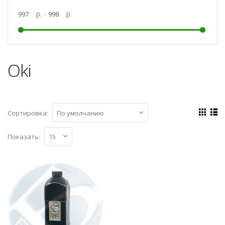
р. -
р.
Oki
Сортировка:
Показать:
Тонер Oki Universal банка 700г
Булат
..
998 р.