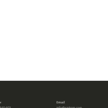
н
Email
 640-603
info@sinkom.com