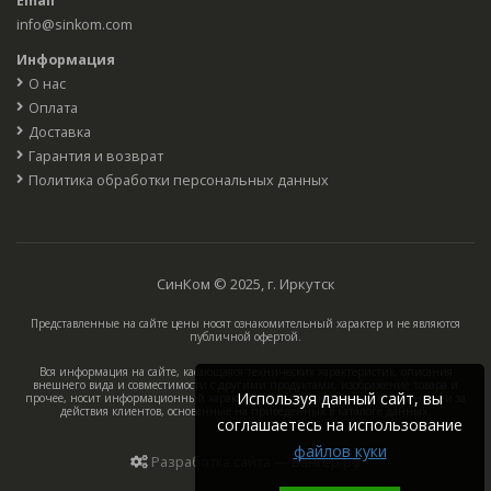
Email
info@sinkom.com
Информация
О нас
Оплата
Доставка
Гарантия и возврат
Политика обработки персональных данных
СинКом © 2025, г. Иркутск
Представленные на сайте цены носят ознакомительный характер и не являются
публичной офертой.
Вся информация на сайте, касающаяся технических характеристик, описания
внешнего вида и совместимости с другими продуктами, изображение товара и
Используя данный сайт, вы
прочее, носит информационный характер, компания не несёт ответственности за
действия клиентов, основанные на приведённых в каталоге данных.
соглашаетесь на использование
файлов куки
Разработка сайта — Вангер.рф