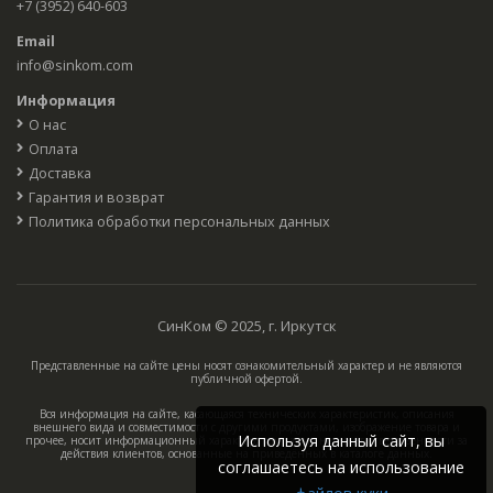
+7 (3952) 640-603
Email
info@sinkom.com
Информация
О нас
Оплата
Доставка
Гарантия и возврат
Политика обработки персональных данных
СинКом © 2025, г. Иркутск
Представленные на сайте цены носят ознакомительный характер и не являются
публичной офертой.
Вся информация на сайте, касающаяся технических характеристик, описания
внешнего вида и совместимости с другими продуктами, изображение товара и
Используя данный сайт, вы
прочее, носит информационный характер, компания не несёт ответственности за
действия клиентов, основанные на приведённых в каталоге данных.
соглашаетесь на использование