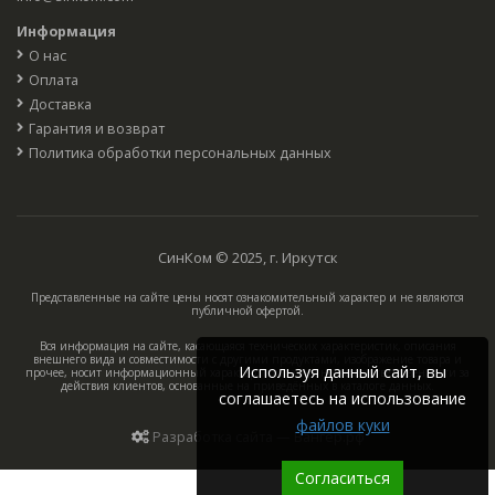
Информация
О нас
Оплата
Доставка
Гарантия и возврат
Политика обработки персональных данных
СинКом © 2025, г. Иркутск
Представленные на сайте цены носят ознакомительный характер и не являются
публичной офертой.
Вся информация на сайте, касающаяся технических характеристик, описания
внешнего вида и совместимости с другими продуктами, изображение товара и
Используя данный сайт, вы
прочее, носит информационный характер, компания не несёт ответственности за
действия клиентов, основанные на приведённых в каталоге данных.
соглашаетесь на использование
файлов куки
Разработка сайта — Вангер.рф
Согласиться