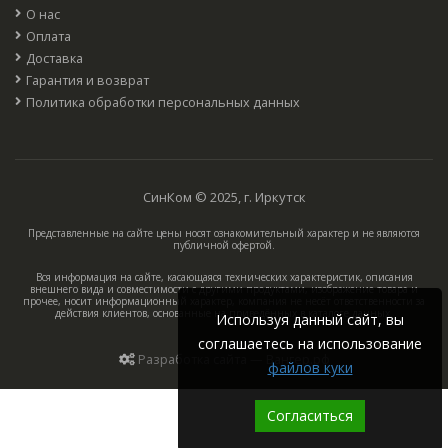
О нас
Оплата
Доставка
Гарантия и возврат
Политика обработки персональных данных
СинКом © 2025, г. Иркутск
Представленные на сайте цены носят ознакомительный характер и не являются
публичной офертой.
Вся информация на сайте, касающаяся технических характеристик, описания
внешнего вида и совместимости с другими продуктами, изображение товара и
прочее, носит информационный характер, компания не несёт ответственности за
действия клиентов, основанные на приведённых в каталоге данных.
Используя данный сайт, вы
соглашаетесь на использование
Разработка сайта — Вангер.рф
файлов куки
Согласиться