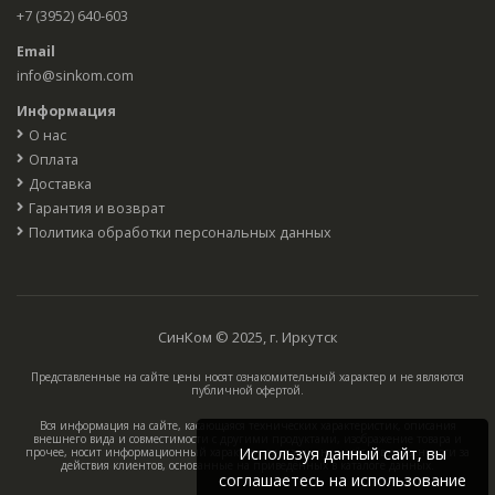
+7 (3952) 640-603
Email
info@sinkom.com
Информация
О нас
Оплата
Доставка
Гарантия и возврат
Политика обработки персональных данных
СинКом © 2025, г. Иркутск
Представленные на сайте цены носят ознакомительный характер и не являются
публичной офертой.
Вся информация на сайте, касающаяся технических характеристик, описания
внешнего вида и совместимости с другими продуктами, изображение товара и
Используя данный сайт, вы
прочее, носит информационный характер, компания не несёт ответственности за
действия клиентов, основанные на приведённых в каталоге данных.
соглашаетесь на использование