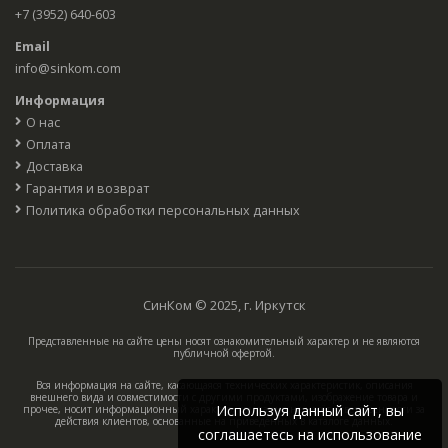
+7 (3952) 640-603
Email
info@sinkom.com
Информация
О нас
Оплата
Доставка
Гарантия и возврат
Политика обработки персональных данных
СинКом © 2025, г. Иркутск
Представленные на сайте цены носят ознакомительный характер и не являются
публичной офертой.
Вся информация на сайте, касающаяся технических характеристик, описания
внешнего вида и совместимости с другими продуктами, изображение товара и
Используя данный сайт, вы
прочее, носит информационный характер, компания не несёт ответственности за
действия клиентов, основанные на приведённых в каталоге данных.
соглашаетесь на использование