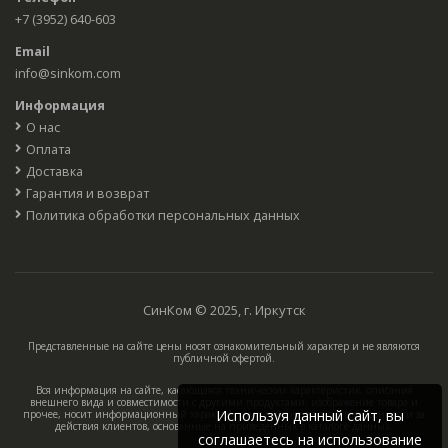
+7 (3952) 640-603
Email
info@sinkom.com
Информация
О нас
Оплата
Доставка
Гарантия и возврат
Политика обработки персональных данных
СинКом © 2025, г. Иркутск
Представленные на сайте цены носят ознакомительный характер и не являются
публичной офертой.
Вся информация на сайте, касающаяся технических характеристик, описания
внешнего вида и совместимости с другими продуктами, изображение товара и
Используя данный сайт, вы
прочее, носит информационный характер, компания не несёт ответственности за
действия клиентов, основанные на приведённых в каталоге данных.
соглашаетесь на использование