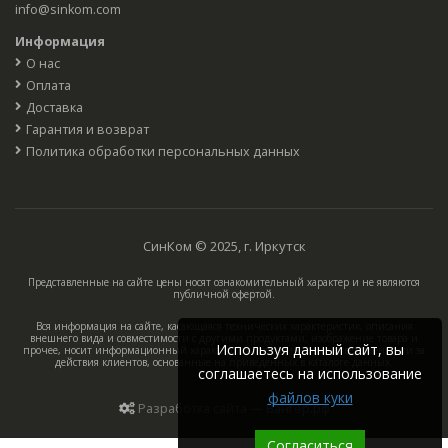
info@sinkom.com
Информация
О нас
Оплата
Доставка
Гарантия и возврат
Политика обработки персональных данных
СинКом © 2025, г. Иркутск
Представленные на сайте цены носят ознакомительный характер и не являются
публичной офертой.
Вся информация на сайте, касающаяся технических характеристик, описания
внешнего вида и совместимости с другими продуктами, изображение товара и
Используя данный сайт, вы
прочее, носит информационный характер, компания не несёт ответственности за
действия клиентов, основанные на приведённых в каталоге данных.
соглашаетесь на использование
файлов куки
Разработка сайта — Вангер.рф
Согласиться