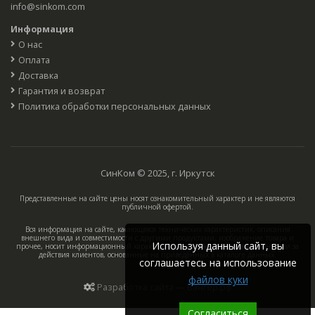
info@sinkom.com
Информация
О нас
Оплата
Доставка
Гарантия и возврат
Политика обработки персональных данных
СинКом © 2025, г. Иркутск
Представленные на сайте цены носят ознакомительный характер и не являются
публичной офертой.
Вся информация на сайте, касающаяся технических характеристик, описания
внешнего вида и совместимости с другими продуктами, изображение товара и
Используя данный сайт, вы
прочее, носит информационный характер, компания не несёт ответственности за
действия клиентов, основанные на приведённых в каталоге данных.
соглашаетесь на использование
файлов куки
Разработка сайта — Вангер.рф
Согласиться