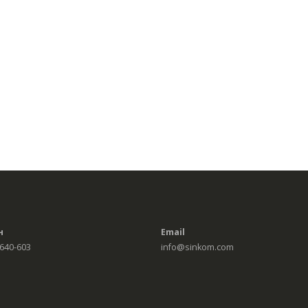
н
Email
 640-603
info@sinkom.com