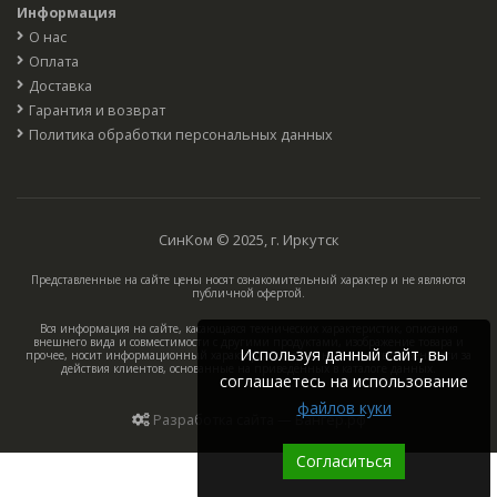
Информация
О нас
Оплата
Доставка
Гарантия и возврат
Политика обработки персональных данных
СинКом © 2025, г. Иркутск
Представленные на сайте цены носят ознакомительный характер и не являются
публичной офертой.
Вся информация на сайте, касающаяся технических характеристик, описания
внешнего вида и совместимости с другими продуктами, изображение товара и
Используя данный сайт, вы
прочее, носит информационный характер, компания не несёт ответственности за
действия клиентов, основанные на приведённых в каталоге данных.
соглашаетесь на использование
файлов куки
Разработка сайта — Вангер.рф
Согласиться