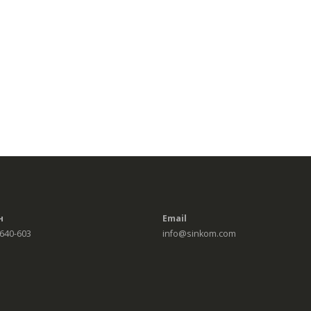
н
Email
 640-603
info@sinkom.com