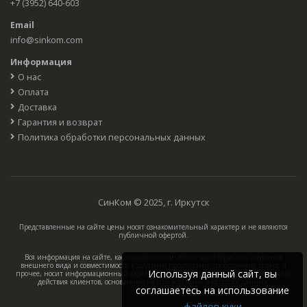
+7 (3952) 640-603
Email
info@sinkom.com
Информация
О нас
Оплата
Доставка
Гарантия и возврат
Политика обработки персональных данных
СинКом © 2025, г. Иркутск
Представленные на сайте цены носят ознакомительный характер и не являются
публичной офертой.
Вся информация на сайте, касающаяся технических характеристик, описания
внешнего вида и совместимости с другими продуктами, изображение товара и
Используя данный сайт, вы
прочее, носит информационный характер, компания не несёт ответственности за
действия клиентов, основанные на приведённых в каталоге данных.
соглашаетесь на использование
файлов куки