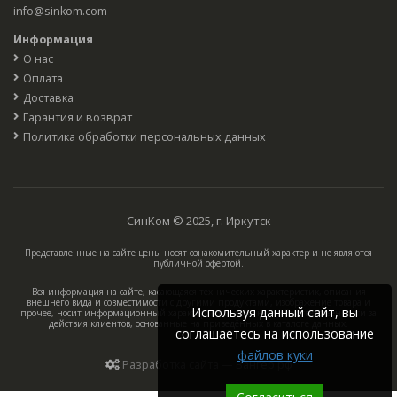
info@sinkom.com
Информация
О нас
Оплата
Доставка
Гарантия и возврат
Политика обработки персональных данных
СинКом © 2025, г. Иркутск
Представленные на сайте цены носят ознакомительный характер и не являются
публичной офертой.
Вся информация на сайте, касающаяся технических характеристик, описания
внешнего вида и совместимости с другими продуктами, изображение товара и
Используя данный сайт, вы
прочее, носит информационный характер, компания не несёт ответственности за
действия клиентов, основанные на приведённых в каталоге данных.
соглашаетесь на использование
файлов куки
Разработка сайта — Вангер.рф