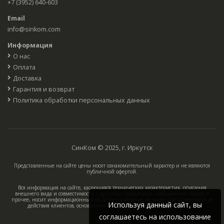
+7 (3952) 640-603
Email
info@sinkom.com
Информация
О нас
Оплата
Доставка
Гарантия и возврат
Политика обработки персональных данных
СинКом © 2025, г. Иркутск
Представленные на сайте цены носят ознакомительный характер и не являются
публичной офертой.
Вся информация на сайте, касающаяся технических характеристик, описания
внешнего вида и совместимости с другими продуктами, изображение товара и
прочее, носит информационный характер, компания не несёт ответственности за
Используя данный сайт, вы
действия клиентов, основанные на приведённых в каталоге данных.
соглашаетесь на использование