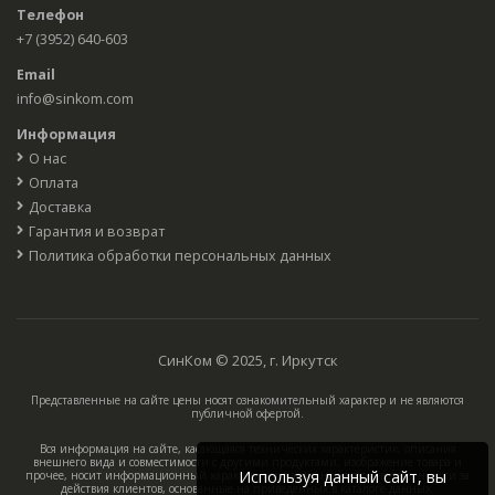
Телефон
+7 (3952) 640-603
Email
info@sinkom.com
Информация
О нас
Оплата
Доставка
Гарантия и возврат
Политика обработки персональных данных
СинКом © 2025, г. Иркутск
Представленные на сайте цены носят ознакомительный характер и не являются
публичной офертой.
Вся информация на сайте, касающаяся технических характеристик, описания
внешнего вида и совместимости с другими продуктами, изображение товара и
Используя данный сайт, вы
прочее, носит информационный характер, компания не несёт ответственности за
действия клиентов, основанные на приведённых в каталоге данных.