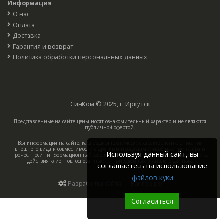
Информация
О нас
Оплата
Доставка
Гарантия и возврат
Политика обработки персональных данных
СинКом © 2025, г. Иркутск
Представленные на сайте цены носят ознакомительный характер и не являются
публичной офертой.
Вся информация на сайте, касающаяся технических характеристик, описания
внешнего вида и совместимости с другими продуктами, изображение товара и
Используя данный сайт, вы
прочее, носит информационный характер, компания не несёт ответственности за
действия клиентов, основанные на приведённых в каталоге данных.
соглашаетесь на использование
файлов куки
Разработка сайта — Вангер.рф
Согласиться