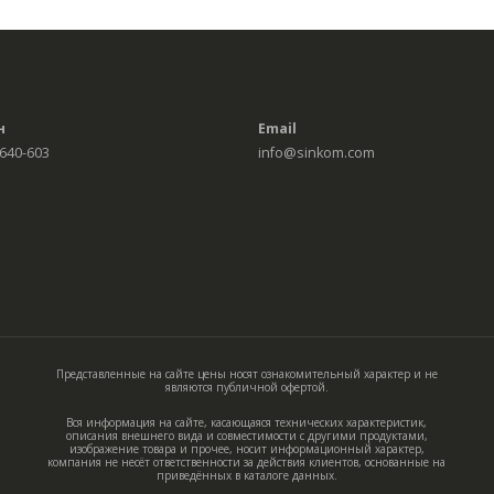
н
Email
 640-603
info@sinkom.com
Представленные на сайте цены носят ознакомительный характер и не
являются публичной офертой.
Вся информация на сайте, касающаяся технических характеристик,
описания внешнего вида и совместимости с другими продуктами,
изображение товара и прочее, носит информационный характер,
компания не несёт ответственности за действия клиентов, основанные на
приведённых в каталоге данных.