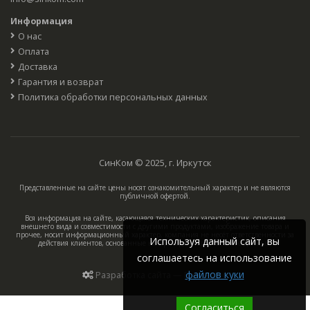
Информация
О нас
Оплата
Доставка
Гарантия и возврат
Политика обработки персональных данных
СинКом © 2025, г. Иркутск
Представленные на сайте цены носят ознакомительный характер и не являются
публичной офертой.
Вся информация на сайте, касающаяся технических характеристик, описания
внешнего вида и совместимости с другими продуктами, изображение товара и
прочее, носит информационный характер, компания не несёт ответственности за
Используя данный сайт, вы
действия клиентов, основанные на приведённых в каталоге данных.
соглашаетесь на использование
файлов куки
Разработка сайта — Вангер.рф
Согласиться