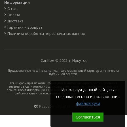
Информация
О нас
Оплата
Доставка
Гарантия и возврат
Политика обработки персональных данных
СинКом © 2025, г. Иркутск
Представленные на сайте цены носят ознакомительный характер и не являются
публичной офертой.
Вся информация на сайте, касающаяся технических характеристик, описания
внешнего вида и совместимости с другими продуктами, изображение товара и
Используя данный сайт, вы
прочее, носит информационный характер, компания не несёт ответственности за
действия клиентов, основанные на приведённых в каталоге данных.
соглашаетесь на использование
файлов куки
Разработка сайта — Вангер.рф
Согласиться