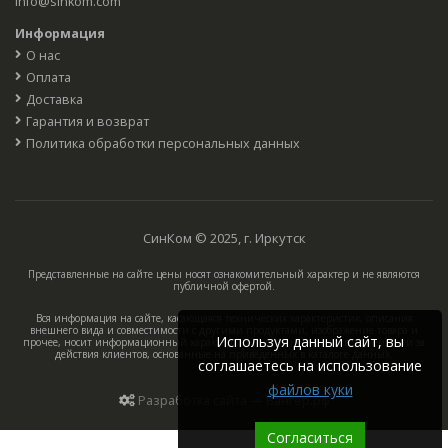
info@sinkom.com
Информация
О нас
Оплата
Доставка
Гарантия и возврат
Политика обработки персональных данных
СинКом © 2025, г. Иркутск
Представленные на сайте цены носят ознакомительный характер и не являются
публичной офертой.
Вся информация на сайте, касающаяся технических характеристик, описания
внешнего вида и совместимости с другими продуктами, изображение товара и
Используя данный сайт, вы
прочее, носит информационный характер, компания не несёт ответственности за
действия клиентов, основанные на приведённых в каталоге данных.
соглашаетесь на использование
файлов куки
Разработка сайта — Вангер.рф
Согласиться